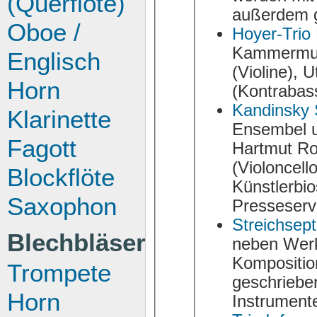
(Querflöte)
Oboe /
Hoyer-Trio 
Kammermusikensembl
Englisch
(Violine), 
Horn
(Kontrabass
Kandinsky S
Klarinette
Ensembel um die Musiker Kathri
Fagott
Hartmut Rohde 
(Violoncell
Blockflöte
Künstlerbios, CD-Informationen, Reze
Saxophon
Presseservi
Streichsept
Blechbläser
neben Werken aus Ba
Kompositio
Trompete
geschrieben
Horn
Instrument