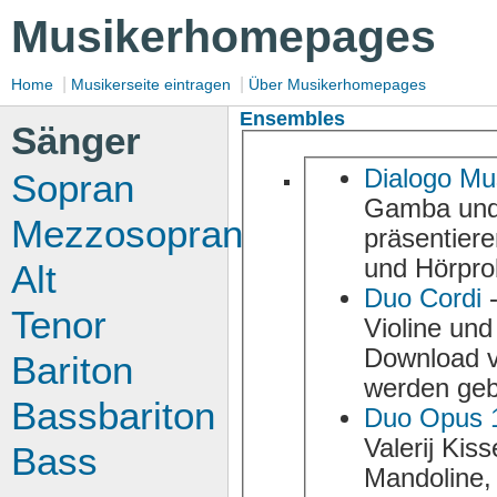
Musikerhomepages
|
|
Home
Musikerseite eintragen
Über Musikerhomepages
Ensembles
Sänger
Dialogo Mu
Sopran
Gamba und historischen Zupfinstrumenten. Die Mu
Mezzosopran
präsentieren sich und 
und Hörpro
Alt
Duo Cordi
-
Tenor
Violine und Gitarre. Musikervorstellung, Repertoirelist
Download von Musikbeispielen und Kontak
Bariton
werden geb
Bassbariton
Duo Opus 
Valerij Kisseljow widmen sich der klassischen Musik für
Bass
Mandoline, Mandola, Liuto u