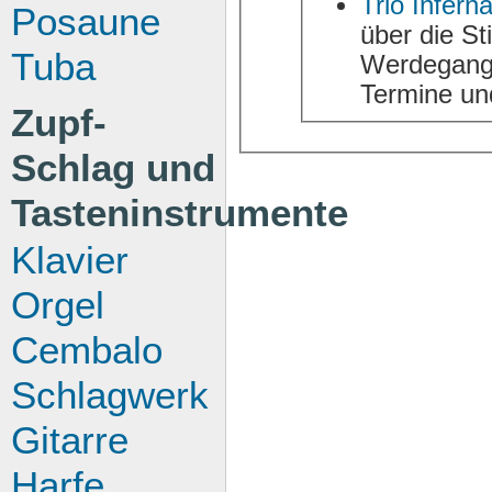
Trio Inferna
Posaune
über die Stilrichtungen, die Künstlerinnen und den
Tuba
Werdegang. Auße
Termine un
Zupf-
Schlag und
Tasteninstrumente
Klavier
Orgel
Cembalo
Schlagwerk
Gitarre
Harfe