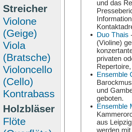
und das Repe
Streicher
Presseberi
Informationen, Musikbeispiele, s
Violone
Kontaktadr
(Geige)
Duo Thais
-
(Violine) geben nicht nur Konzerte, sond
Viola
konzertante Ein
(Bratsche)
privaten od
Repertoire
Violoncello
Ensemble C
(Cello)
Barockmusik im Kost
und Gamben
Kontrabass
geboten.
Ensemble 
Holzbläser
Kammerorchester reic
Flöte
aus Leipzig u
werden mit