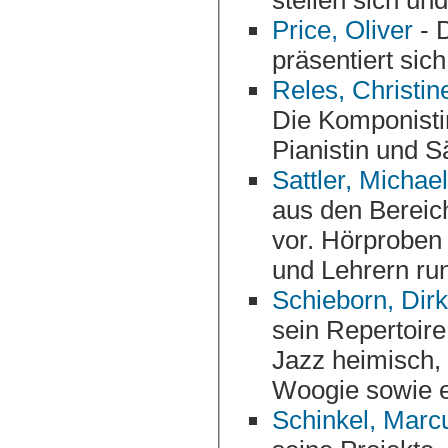
Price, Oliver
- D
präsentiert sic
Reles, Christin
Die Komponistin si
Pianistin und S
Sattler, Michael
aus den Bereichen Jazz, Tango, Chanson und Weltmusik
vor. Hörproben und Links zu sei
und Lehrern ru
Schieborn, Dirk
sein Repertoire vor. Er ist nicht nur in der Klassik und im
Jazz heimisch, sondern bietet auch Blues und Boogie-
Woogie sowie e
Schinkel, Marc