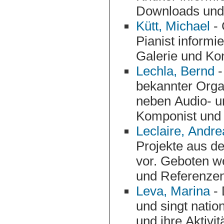
Kütt, Michael
- 
Pianist informiert mit Biografie, Repertoire, Referenzen,
Galerie und Kon
Lechla, Bernd
-
bekannter Organi
neben Audio- und Videobeispielen auch sein 
Komponist und 
Leclaire, Andre
Projekte aus den Bereichen Jazz, Chanson und M
vor. Geboten werden Vita, Proj
und Referenzen
Leva, Marina
- 
und singt national wie auch international. Sie stellt sich
und ihre Ak