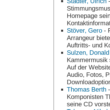
Stadter, Ulrich
-
Stimmungsmusik spielt dieser Pianis
Homepage sein Repert
Kontaktinformat
Stöver, Gero
- 
Arrangeur bietet einen Steckbrief, Musikbeispiele,
Au
Sulzen, Donald
Kammermusik sowie Pianist des Münchne
Auf der Website finden sich B
Audio, Fotos, Presse, 
Downloadoptio
Thomas Berth
-
Komponisten Thomas Berth, der seinen Werdegang und
seine CD vorstel