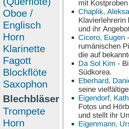
(Querflöte)
Chaplik, Aleks
Oboe /
Klavierlehrerin besitzt langjährige Erfahr
Englisch
und ihr Angebot
Horn
Cicero, Eugen
-
rumänischen Pianisten, der bekannt wurde mit Jazztiteln,
Klarinette
Fagott
Da Sol Kim
- Bi
Blockflöte
Südkorea.
Eberhard, Dani
Saxophon
seine vielfälti
Blechbläser
Eigendorf, Kath
Fotos und Hörbeispiele zu ihren musikalischen Projekten
Trompete
und 
Horn
Eigenmann, Ur