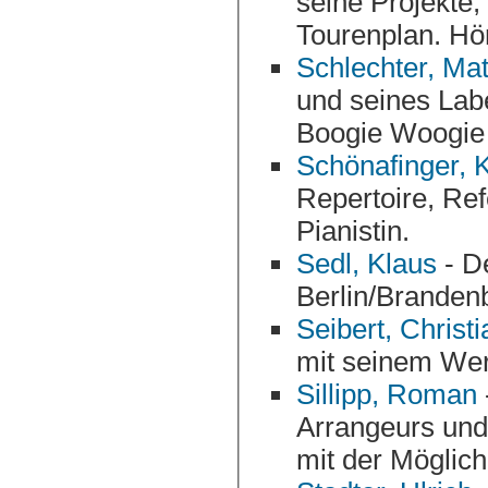
seine Projekte, CDs, Vita, Referenzen und den
Schlechter, Mat
und seines Labels PhonoStyle Records, d
Boogie Woogie 
Schönafinger, K
Repertoire, Re
Pianistin.
Sedl, Klaus
- De
Berlin/Brandenb
Seibert, Christi
mit seinem Wer
Sillipp, Roman
Arrangeurs und Pianisten zeigt Infos zu seinen Aktivitä