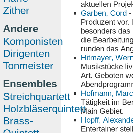
Zither
Garben, Cord
-
Produzent vor. Informationen über seine Projekte,
Andere
besonders das Loewe-Pro
die Bearbeitun
Komponisten
runden das Ang
Dirigenten
Hitmayer, Wer
Tonmeister
Musikstücke live am Piano auf Festen verschiede
Art. Geboten werd
Ensembles
Abendprogramm
Hofmann, Mar
Streichquartett
Tätigkeit im B
Holzbläserquintett
Main Gebiet.
Brass-
Hopff, Alexand
Entertainer stellt sich und seine Projekte mit Infos,
Quintett