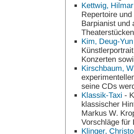
Kettwig, Hilmar
Repertoire und seine Projekte als Gospelpianist,
Barpianist und als mu
Theaterstücken
Kim, Deug-Yun
Künstlerportrait, Ton- und Video-Aufnahmen 
Konzerten sowi
Kirschbaum, W
experimentellen Avantgarde-Jazz. Seine Biografie
seine CDs werde
Klassik-Taxi
- K
klassischer Hi
Markus W. Kropp aus Köln angeboten.
Klinger, Christ