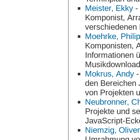
Meister, Ekky
- 
Komponist, Arrangeur und Texter stellt sich und seine
verschiedenen P
Moehrke, Phili
Komponisten, Arrangeurs und Produzenten. Bietet
Informationen über sich
Musikdownload
Mokrus, Andy
-
den Bereichen Jazz, Rock, Pop und Klassik. Vorstellung
Neubronner, Ch
Projekte und seine CDs vor. Mit Terminkalende
Niemzig, Oliver
Umrahmung von privaten und geschäftl