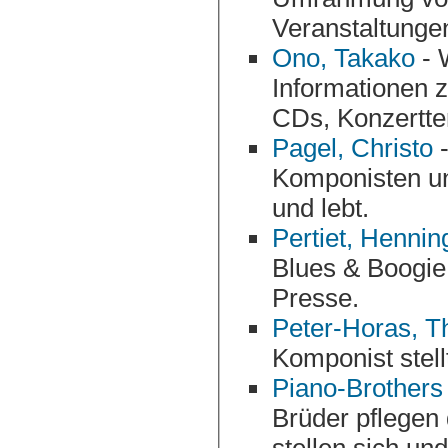
Ono, Takako
- 
Informationen 
CDs, Konze
Pagel, Christo
-
Komponisten und Pianisten Christo P, der in Berlin arbeitet
und lebt.
Pertiet, Hennin
Blues & Boogie
Presse.
Peter-Horas, 
Komponist stell
Piano-Brothers
Brüder pflegen 
stellen sich und