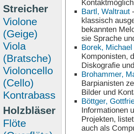
Kontaktmöglichk
Streicher
Bartl, Waltraut
-
Violone
klassisch ausgebildete Pianistin literarische Texte. Mit
bekannten Melodien und eigenen K
(Geige)
sie Sprache und
Viola
Borek, Michael
Komponisten, der auch ein eigenes Label hat. B
(Bratsche)
Diskografie un
Violoncello
Brohammer, Ma
(Cello)
Barpianisten ze
Bilder und Kont
Kontrabass
Böttger, Gottfri
Holzbläser
Informationen 
Projekten, listet Auftrittsdaten auf und präsentiert si
Flöte
auch als Computer-Exper