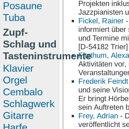
Projekten inklusive Biographie des Os
Posaune
Jazzpianisten 
Tuba
Fickel, Rainer
-
informiert über
Zupf-
und Termine mit Fotogalerie, Links und Kontaktadre
Schlag und
[D-54182 Trier]
Tasteninstrumente
Fitzthum, Alex
Aktivitäten vor, und empfiehlt sich für verschiedenste
Klavier
Veranstaltunge
Orgel
Frederik Feindt
und seine Vision von der perfekten Hintergrundmusik vor.
Cembalo
Er bringt Hörbeispiele seines Spiels un
Schlagwerk
sein Auftreten b
Gitarre
Frey, Adrian
- D
veröffentlicht seine Discografie und informiert über seine
Harfe