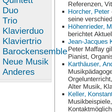
Duo
Horcher, Peter
seine verschied
Trio
Höhenrieder, M
Klavierduo
berichtet Aktuel
Klaviertrio
Jean-Jacques 
Peter Maffay gibt einen Überblick über sein Schaffen als
Barockensemble
Neue Musik
Karthäuser, An
Anderes
Musikpädagogen aus Wiesbaden mit Infos
Orgelunterricht, Prüfungsvorbereitung und Auftritten
Keller, Konstan
Musikbeispiele,
Kontaktmöglich