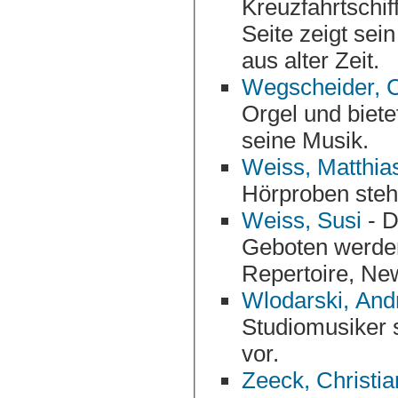
Kreuzfahrtschiffen und zwei Jahre im Orient-Ex
Seite zeigt sein Repertoi
aus alter Zeit.
Wegscheider, C
Orgel und biete
seine Musik.
Weiss, Matthia
Hörproben steh
Weiss, Susi
- D
Geboten werden
Wlodarski, And
Studiomusiker s
vor.
Zeeck, Christi