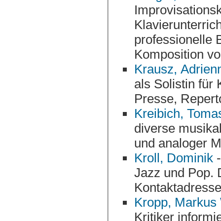
Improvisationskünstler aus T
Klavierunterricht mi
professionelle
Komposition vo
Krausz, Adrien
als Solistin für Klavierkonzerte und stellt sich mit Bio,
Presse, 
Kreibich, Toma
diverse musikalische Projekte zwischen elektronischer
Kroll, Dominik
-
Jazz und Pop. Die Homepage stellt Projekte vor, bietet
Kropp, Markus
Kritiker informiert über Konzerttermine, bietet mp3-