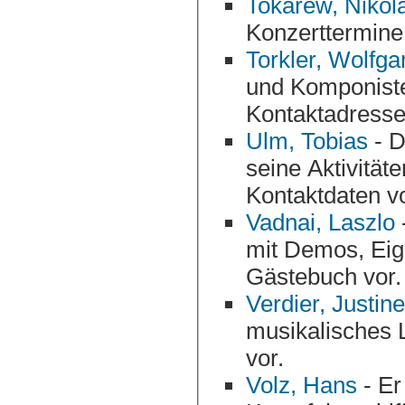
Tokarew, Nikola
Konzerttermine
Torkler, Wolfga
und Komponist
Kontaktadresse
Ulm, Tobias
- D
seine Aktivität
Kontaktdaten vo
Vadnai, Laszlo
-
mit Demos, Ei
Gästebuch vor.
Verdier, Justine
musikalisches L
vor.
Volz, Hans
- Er