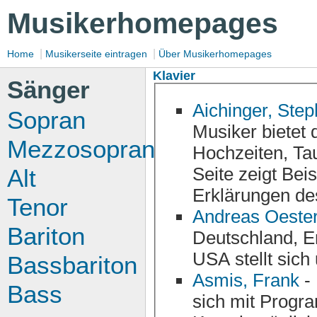
Musikerhomepages
|
|
Home
Musikerseite eintragen
Über Musikerhomepages
Klavier
Sänger
Aichinger, Step
Sopran
Musiker bietet die mus
Mezzosopran
Hochzeiten, Tau
Seite zeigt Bei
Alt
Tenor
Andreas Oester
Bariton
Deutschland, England, der Schweiz, Frankreich und den
Bassbariton
Asmis, Frank
- 
Bass
sich mit Programminfos, Bildern, Vita und