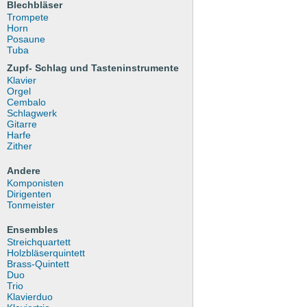
Blechbläser
Trompete
Horn
Posaune
Tuba
Zupf- Schlag und Tasteninstrumente
Klavier
Orgel
Cembalo
Schlagwerk
Gitarre
Harfe
Zither
Andere
Komponisten
Dirigenten
Tonmeister
Ensembles
Streichquartett
Holzbläserquintett
Brass-Quintett
Duo
Trio
Klavierduo