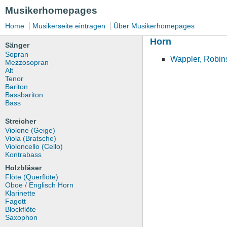
Musikerhomepages
|
|
Home
Musikerseite eintragen
Über Musikerhomepages
Horn
Sänger
Sopran
Wappler, Robin
Mezzosopran
Alt
Tenor
Bariton
Bassbariton
Bass
Streicher
Violone (Geige)
Viola (Bratsche)
Violoncello (Cello)
Kontrabass
Holzbläser
Flöte (Querflöte)
Oboe / Englisch Horn
Klarinette
Fagott
Blockflöte
Saxophon